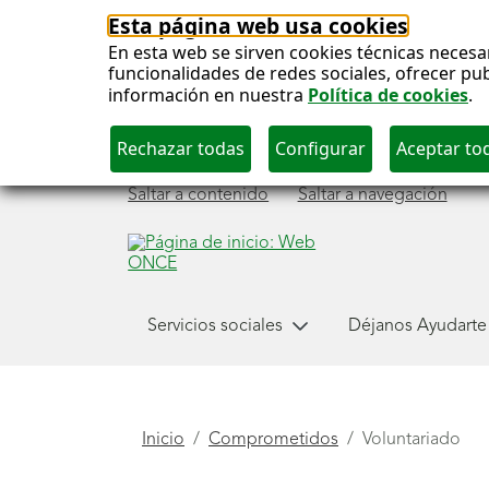
Esta página web usa cookies
En esta web se sirven cookies técnicas necesa
funcionalidades de redes sociales, ofrecer pu
información en nuestra
Política de cookies
.
Saltar a contenido
Saltar a navegación
Menú
Servicios sociales
Déjanos Ayudarte
Comprometidos
principal
Está
Inicio
Comprometidos
Voluntariado
aquí