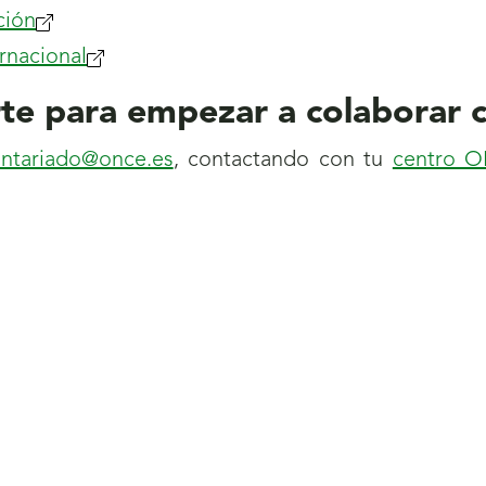
ción
rnacional
te para empezar a colaborar 
untariado@once.es
, contactando con tu
centro 