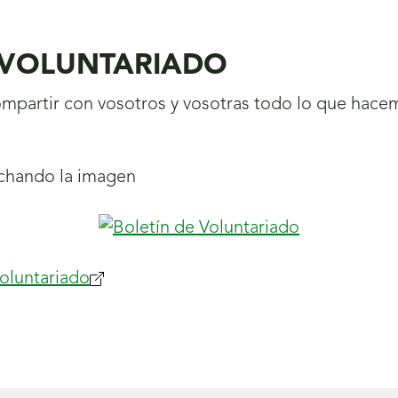
 VOLUNTARIADO
ompartir con
vosotros y vosotras todo lo que hace
chando la imagen
Voluntariado
(se
abrirá
nueva
ventana)