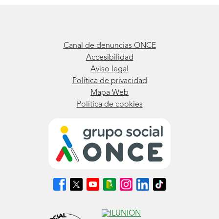
Canal de denuncias ONCE
Accesibilidad
Aviso legal
Política de privacidad
Mapa Web
Política de cookies
Síguenos
Síguenos
Síguenos
Síguenos
Síguenos
Síguenos
Síguenos
en
en
en
en
en
en
en
Facebook
X
Youtube
nuestro
Instagram
LinkedIn
TikTok
(se
(se
(se
Blog
(se
(se
(se