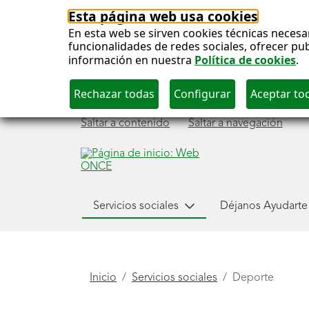
Esta página web usa cookies
En esta web se sirven cookies técnicas necesa
funcionalidades de redes sociales, ofrecer pu
información en nuestra
Política de cookies
.
Saltar a contenido
Saltar a navegación
Menú
Servicios sociales
Déjanos Ayudarte
Servicios Sociales
principal
Está
Inicio
Servicios sociales
Deporte
aquí