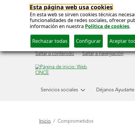
Esta página web usa cookies
En esta web se sirven cookies técnicas necesa
funcionalidades de redes sociales, ofrecer pu
información en nuestra
Política de cookies
.
Saltar a contenido
Saltar a navegación
Menú
Servicios sociales
Déjanos Ayudarte
Comprometidos
principal
Está
Inicio
Comprometidos
aquí