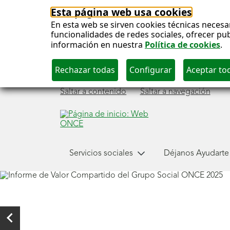
Esta página web usa cookies
En esta web se sirven cookies técnicas necesa
funcionalidades de redes sociales, ofrecer pu
información en nuestra
Política de cookies
.
Saltar a contenido
Saltar a navegación
Menú
Servicios sociales
Déjanos Ayudarte
principal
Carrusel
de
imágenes