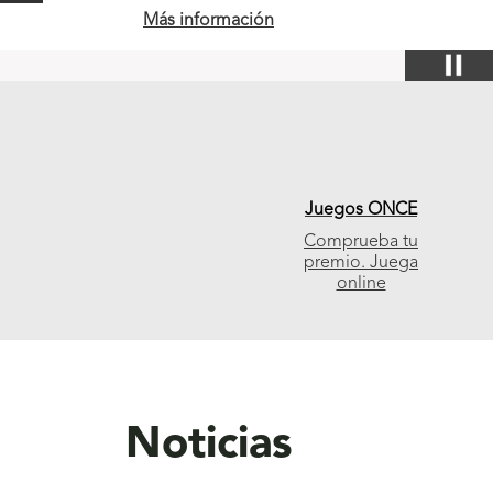
Más información
Enlaces
de
Juegos ONCE
interés
Comprueba tu
premio. Juega
online
Noticias