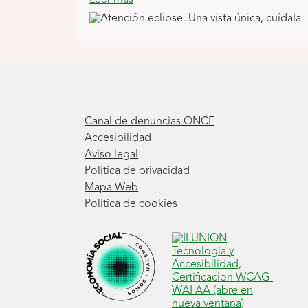
o
r
d
e
Canal de denuncias ONCE
B
Accesibilidad
a
Aviso legal
Política de privacidad
n
Mapa Web
Política de cookies
n
e
r
s