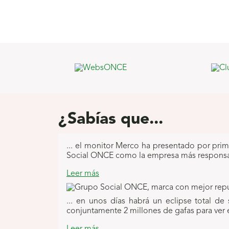
C
o
n
¿Sabías que...
t
... el monitor Merco ha presentado por prim
e
Social ONCE como la empresa más responsab
n
Leer más
e
... en unos días habrá un eclipse total de
conjuntamente 2 millones de gafas para ver e
d
Leer más