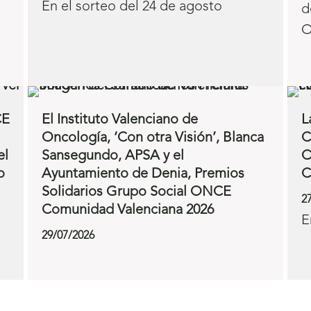
En el sorteo del 24 de agosto
d
O
CE
El Instituto Valenciano de
L
Oncología, ‘Con otra Visión’, Blanca
C
el
Sansegundo, APSA y el
O
o
Ayuntamiento de Denia, Premios
C
Solidarios Grupo Social ONCE
2
Comunidad Valenciana 2026
E
29/07/2026