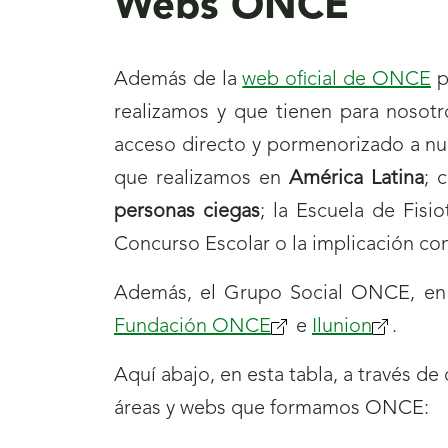
Webs ONCE
Además de la
web oficial de ONCE
p
realizamos y que tienen para nosotr
acceso directo y pormenorizado a nue
que realizamos en
América Latina
; 
personas ciegas
; la Escuela de Fisi
Concurso Escolar o la implicación con
Además, el Grupo Social ONCE, en s
Fundación ONCE
(se
e
Ilunion
(se
.
abrirá
abrirá
Aquí abajo, en esta tabla, a través d
nueva
nueva
áreas y webs que formamos ONCE:
ventana)
ventana)