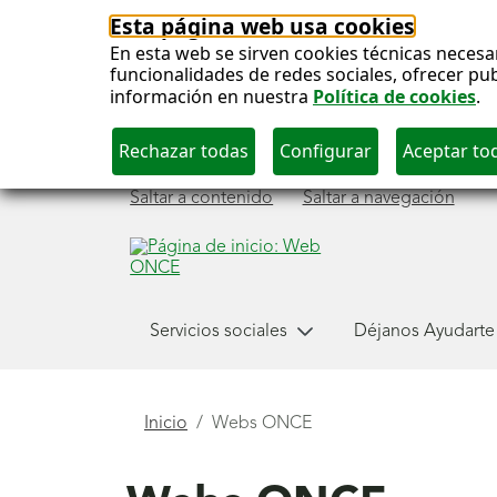
Esta página web usa cookies
En esta web se sirven cookies técnicas necesa
funcionalidades de redes sociales, ofrecer pu
información en nuestra
Política de cookies
.
Saltar a contenido
Saltar a navegación
Menú
Servicios sociales
Déjanos Ayudarte
principal
Está
Inicio
Webs ONCE
aquí