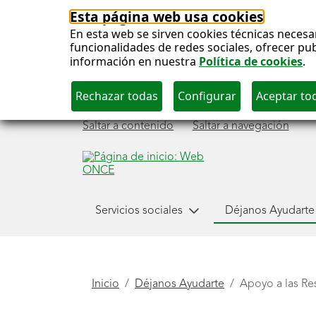
Esta página web usa cookies
En esta web se sirven cookies técnicas necesa
funcionalidades de redes sociales, ofrecer pu
información en nuestra
Política de cookies
.
Saltar a contenido
Saltar a navegación
Menú
Servicios sociales
Déjanos Ayudarte
Déjanos ayudarte
principal
Está
Inicio
Déjanos Ayudarte
Apoyo a las Re
aquí