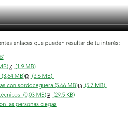
ntes enlaces que pueden resultar de tu interés:
B
)
MB
)
(1.9
MB
)
n
(3,64
MB
)
(3.6
MB
)
nas con sordoceguera
(5,66
MB
)
(5.7
MB
)
otécnicos
(0,03
MB
)
(29.5
KB
)
on las personas ciegas