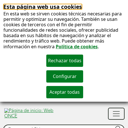
Esta página web usa cookies
En esta web se sirven cookies técnicas necesarias para
permitir y optimizar su navegación. También se usan
cookies de terceros con el fin de permitir
funcionalidades de redes sociales, ofrecer publicidad
basada en sus hábitos de navegación y analizar el
rendimiento y tráfico web. Puede obtener más
información en nuestra
Política de cookies
.
S
c
S
Men
n
princ
Buscar