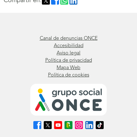
Compartir en:
Canal de denuncias ONCE
Accesibilidad
Aviso legal
Política de privacidad
Mapa Web
Política de cookies
Síguenos
Síguenos
Síguenos
Síguenos
Síguenos
Síguenos
Síguenos
en
en
en
en
en
en
en
Facebook
X
Youtube
nuestro
Instagram
LinkedIn
TikTok