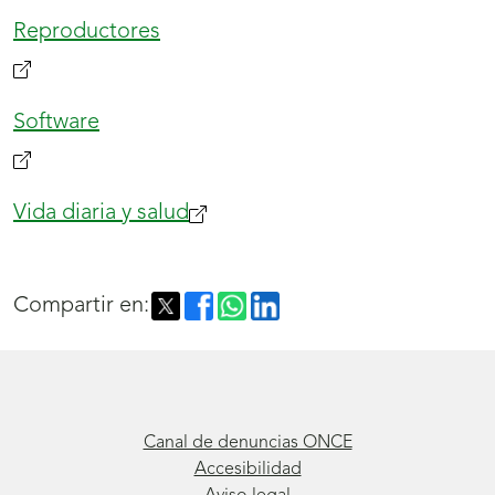
Reproductores
Software
Vida diaria y salud
(se
abrirá
nueva
Compartir en:
ventana)
Canal de denuncias ONCE
Accesibilidad