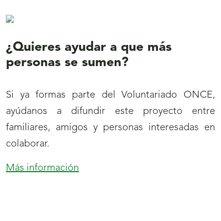
formar
parte
del
¿Quieres ayudar a que más
Voluntariado
personas se sumen?
ONCE
Si ya formas parte del Voluntariado ONCE,
ayúdanos a difundir este proyecto entre
familiares, amigos y personas interesadas en
colaborar.
Más información
:
¿Quieres
ayudar
a
que