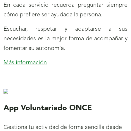
la
En cada servicio recuerda preguntar siempre
energía
cómo prefiere ser ayudada la persona.
interior
Escuchar, respetar y adaptarse a sus
del
necesidades es la mejor forma de acompañar y
voluntariado"
fomentar su autonomía.
Más información
:
Consejo
del
mes
App Voluntariado ONCE
Gestiona tu actividad de forma sencilla desde