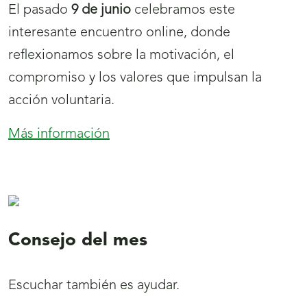
El pasado
9 de junio
celebramos este
interesante encuentro online, donde
reflexionamos sobre la motivación, el
compromiso y los valores que impulsan la
acción voluntaria.
Más información
:
Noticias
y
novedades
Webinar:
"Actitud,
Consejo del mes
propósito
y
Escuchar también es ayudar.
virtud: