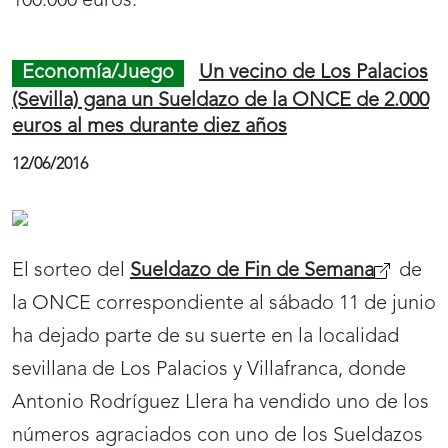
100.000 euros.
r
r
a
a
Economía/Juego
Un vecino de Los Palacios
l
l
(Sevilla) gana un Sueldazo de la ONCE de 2.000
a
a
euros al mes durante diez años
s
s
12/06/2016
e
e
c
c
c
c
El sorteo del
Sueldazo de Fin de Semana
de
i
i
la ONCE correspondiente al sábado 11 de junio
ó
ó
ha dejado parte de su suerte en la localidad
n
n
sevillana de Los Palacios y Villafranca, donde
N
N
Antonio Rodríguez Llera ha vendido uno de los
o
o
números agraciados con uno de los Sueldazos
t
t