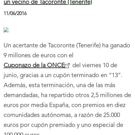
i
i
un vecino de Tacoronte (Tenerife)
ó
ó
11/06/2016
n
n
d
d
e
e
Un acertante de Tacoronte (Tenerife) ha ganado
p
p
9 millones de euros con el
á
á
Cuponazo de la ONCE
del viernes 10 de
g
g
junio, gracias a un cupón terminado en “13”.
i
i
Además, esta terminación, una de las más
n
n
demandadas, ha repartido otros 2,5 millones de
a
a
euros por media España, con premios en diez
s
s
comunidades autónomas, a razón de 25.000
p
p
euros por cupón premiado y uno especial de
a
a