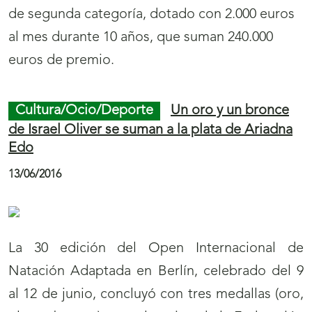
de segunda categoría, dotado con 2.000 euros
i
i
al mes durante 10 años, que suman 240.000
c
c
euros de premio.
i
i
a
a
Cultura/Ocio/Deporte
Un oro y un bronce
s
s
de Israel Oliver se suman a la plata de Ariadna
Edo
13/06/2016
La 30 edición del Open Internacional de
Natación Adaptada en Berlín, celebrado del 9
al 12 de junio, concluyó con tres medallas (oro,