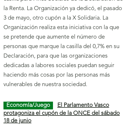
i
la Renta. La Organización ya dedicó, el pasado
n
3 de mayo, otro cupón a la X Solidaria. La
a
Organización realiza esta iniciativa con la que
s
se pretende que aumente el número de
p
personas que marque la casilla del 0,7% en su
a
Declaración, para que las organizaciones
r
dedicadas a labores sociales puedan seguir
a
haciendo más cosas por las personas más
l
vulnerables de nuestra sociedad.
a
s
Economía/Juego
El Parlamento Vasco
e
protagoniza el cupón de la ONCE del sábado
c
18 de junio
c