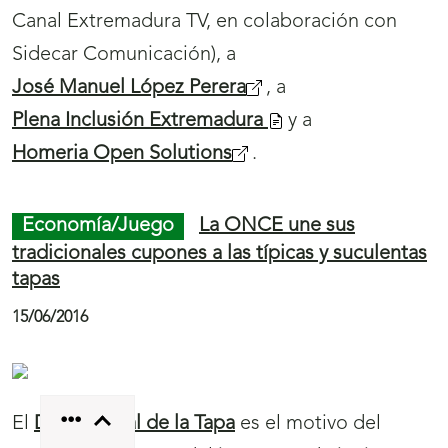
Canal Extremadura TV, en colaboración con
Sidecar Comunicación), a
José Manuel López Perera
, a
Plena Inclusión Extremadura
y a
Homeria Open Solutions
.
Economía/Juego
La ONCE une sus
tradicionales cupones a las típicas y suculentas
tapas
15/06/2016
Menú
Mostrar
El
Día Mundial de la Tapa
es el motivo del