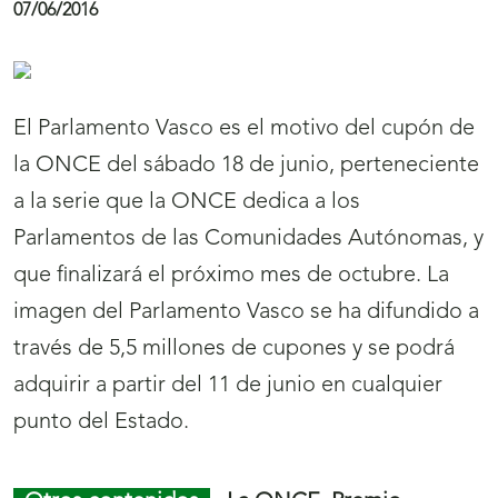
07/06/2016
i
ó
n
El Parlamento Vasco es el motivo del cupón de
N
la ONCE del sábado 18 de junio, perteneciente
o
a la serie que la ONCE dedica a los
t
Parlamentos de las Comunidades Autónomas, y
i
que finalizará el próximo mes de octubre. La
c
imagen del Parlamento Vasco se ha difundido a
i
través de 5,5 millones de cupones y se podrá
a
adquirir a partir del 11 de junio en cualquier
s
punto del Estado.