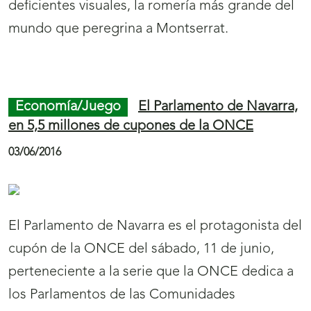
deficientes visuales, la romería más grande del
mundo que peregrina a Montserrat.
Final
S
Inicio
de
a
de
Economía/Juego
El Parlamento de Navarra,
página
l
página
en 5,5 millones de cupones de la ONCE
535
t
536
03/06/2016
a
r
a
El Parlamento de Navarra es el protagonista del
l
cupón de la ONCE del sábado, 11 de junio,
a
perteneciente a la serie que la ONCE dedica a
n
los Parlamentos de las Comunidades
a