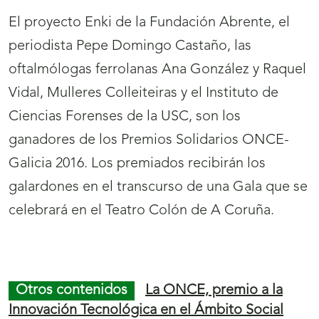
El proyecto Enki de la Fundación Abrente, el
periodista Pepe Domingo Castaño, las
oftalmólogas ferrolanas Ana González y Raquel
Vidal, Mulleres Colleiteiras y el Instituto de
Ciencias Forenses de la USC, son los
ganadores de los Premios Solidarios ONCE-
Galicia 2016. Los premiados recibirán los
galardones en el transcurso de una Gala que se
celebrará en el Teatro Colón de A Coruña.
Final
S
Inicio
S
de
a
de
a
Otros contenidos
La ONCE, premio a la
página
l
página
l
Innovación Tecnológica en el Ámbito Social