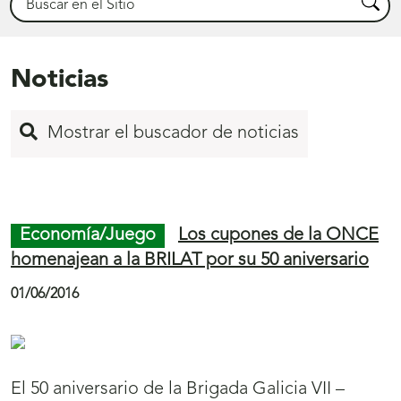
Busca
Noticias
Mostrar el buscador de noticias
Inicio
de
Economía/Juego
Los cupones de la ONCE
página
homenajean a la BRILAT por su 50 aniversario
535
01/06/2016
El 50 aniversario de la Brigada Galicia VII –