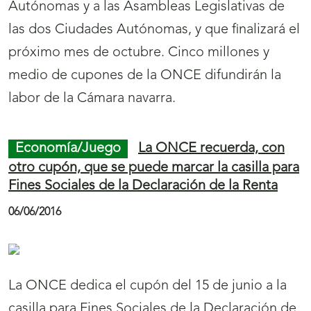
Autónomas y a las Asambleas Legislativas de
v
las dos Ciudades Autónomas, y que finalizará el
e
próximo mes de octubre. Cinco millones y
g
medio de cupones de la ONCE difundirán la
a
labor de la Cámara navarra.
c
i
Economía/Juego
La ONCE recuerda, con
ó
otro cupón, que se puede marcar la casilla para
n
Fines Sociales de la Declaración de la Renta
d
06/06/2016
e
p
á
La ONCE dedica el cupón del 15 de junio a la
g
casilla para Fines Sociales de la Declaración de