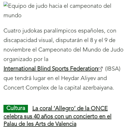
a
nueva puesta en escena del Festival de Teatro
Valacar recuerda el bombardeo de Mariupol
)
(Ucrania)
09/11/2022
Vuelve el teatro al salón de actos de la
Delegación Territorial de la ONCE en A
Coruña. De la mano del grupo de actrices y
actores de Valacar, el público se emocionará en
la nueva serie de programaciones del IV
Festival de Teatro Valacar. La primera función