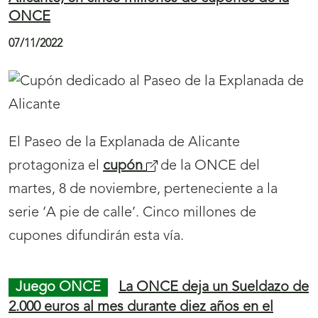
e
, que se celebra entre el 8 y el 10 de noviembre
e
n
en el Heydar Aliyev and Concert Complex de
a
t
Bakú (Azerbaiyán), con la participación de unos
b
a
250 deportistas de 41 países. Además,
Marta
r
n
Arce y Sergio Ibáñez
terminaron quintos y
i
a
María Manzanero
, séptima.
r
)
á
n
Juego ONCE
Mérida ‘Premio Reina Letizia
u
de Accesibilidad 2021’ protagoniza cinco
millones de cupones de la ONCE
e
v
08/11/2022
a
v
e