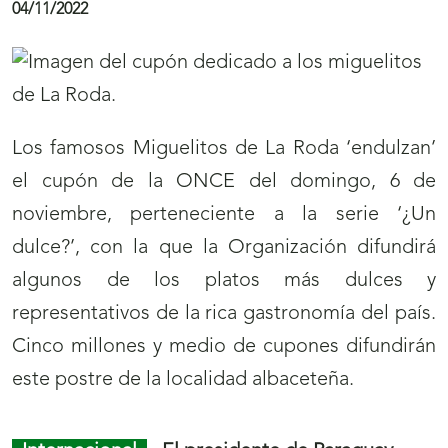
e
v
a
La Festa do Magosto de Ourense es el motivo
v
del
cupón
(
de la ONCE del jueves, 10 de
e
noviembre. Cinco millones de cupones
s
n
difundirán por toda España esta tradición que
e
t
tiene a las castañas como protagonistas.
a
a
b
n
r
Juego ONCE
La ONCE reparte 100.000
a
i
euros con el ‘Rasca Cleopatra’ en Cala de Mijas
)
r
08/11/2022
á
n