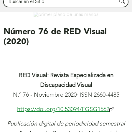
Busca
Déjanos ayudarte
Número 76 de RED Visual
(2020)
RED Visual: Revista Especializada en
Discapacidad Visual
N.º 76 - Noviembre 2020· ISSN 2660-4485
https://doi.org/10.53094/FGSG1562
(se
abrirá
Publicación digital de periodicidad semestral
nueva