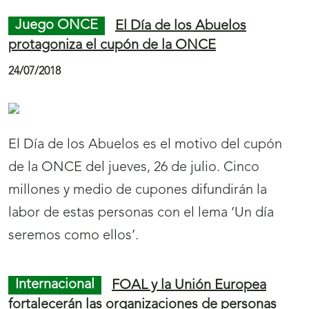
La ONCE dedicará el sorteo de fin de semana
del próximo domingo, 12 de agosto, al Teatro
Darymelia de Jaén, dentro de la nueva serie
monográfica de sorteos de la ONCE que, bajo
el epígrafe genérico de ‘Ciudades a Escena’, se
dedica a los teatros españoles de mayor
arraigo social y cultural.
Juego ONCE
El cupón de la ONCE difunde
el flamenco del Festival Internacional del Cante
de las Minas, de La Unión
27/07/2018