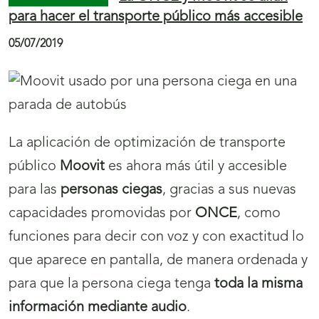
(Plasencia) se asoma al Cupón Diario de la
ONCE
09/07/2019
El Reloj del Abuelo Mayorga protagoniza el
Cupón Diario
de la ONCE del martes 23 de
julio, dentro de la serie ‘Ciudades en punto y
hora’. Cinco millones y medio de cupones
difundirán este reloj, situado en el
Ayuntamiento de Plasencia.