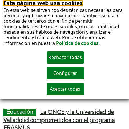
ING Direct y ONCE
han ampliado su acuerdo
para implantar
Twyp
en todos los agentes
vendedores de la Organización repartidos por
el territorio estatal. A partir de hoy, la
aplicación móvil para sacar y transferir dinero,
abierta a los clientes de cualquier banco,
se
podrá utilizar en los más de 19.000 agentes
vendedores de Juegos de la ONCE
.
Juego ONCE
El Cupón Diario de la ONCE
reparte 1,2 millones de euros entre Andalucía,
Murcia, Castilla y León, Galicia, Canarias y
Comunidad Valenciana