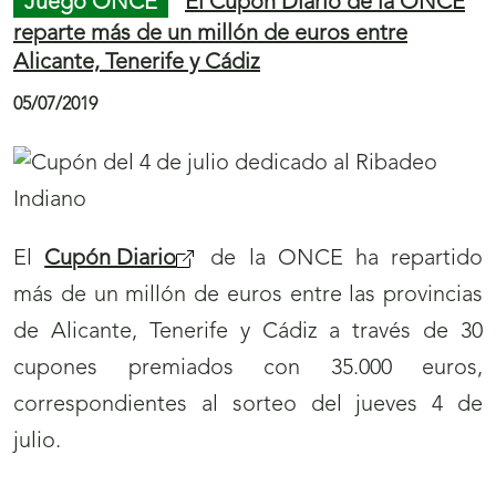
Juego ONCE
El Teatro Zorrilla 'levanta el
telón' con el cupón de la ONCE
08/07/2019
El Teatro Zorrilla
levanta el telón
en el sorteo
del
Sueldazo del Fin de Semana
de la ONCE
del próximo domingo, 14 de julio,
perteneciente a la serie ‘Ciudades a escena’.
De esta manera, cinco millones y medio de
cupones difundirán la imagen de este teatro
Menú
Mostrar
vallisoletano por toda España.