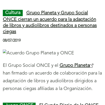
Juego ONCE
Un vecino de Cabanillas del
Campo (Guadalajara) gana 387.121 euros con el
Eurojackpot de la ONCE
08/07/2019
El
Eurojackpot
de la ONCE ha dejado un
premio de 387.121 euros en la localidad de
Cabanillas del Campo (Guadalajara), en el
sorteo del pasado viernes 5 de julio. Un vecino
de esta localidad ha acertado 5 números más
un sol, correspondiente a la segunda categoría
del juego de este juego europeo.