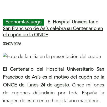
Final
S
Inicio
de
a
de
Economía/Juego
El Hospital Universitario
página
l
página
San Francisco de Asís celebra su Centenario en
el cupón de la ONCE
2
t
2
a
30/07/2026
r
a
l
El Centenario del Hospital Universitario San
a
Francisco de Asís es el motivo del cupón de la
n
ONCE del lunes 24 de agosto
. Cinco millones
a
de cupones difundirán por toda España la
v
imagen de este centro hospitalario madrileño.