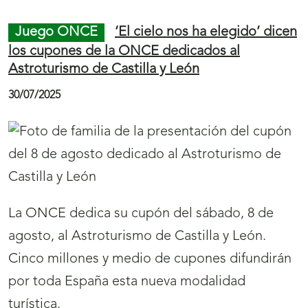
e
g
Juego ONCE
‘El cielo nos ha elegido’ dicen
a
los cupones de la ONCE dedicados al
c
Astroturismo de Castilla y León
i
30/07/2025
ó
n
d
e
p
La ONCE dedica su cupón del sábado, 8 de
á
agosto, al Astroturismo de Castilla y León.
g
Cinco millones y medio de cupones difundirán
i
por toda España esta nueva modalidad
n
turística.