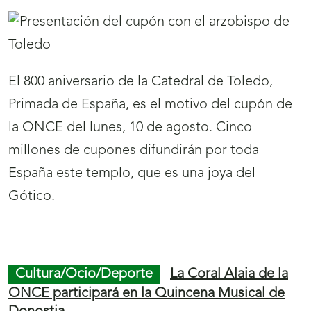
El 800 aniversario de la Catedral de Toledo,
Primada de España, es el motivo del cupón de
la ONCE del lunes, 10 de agosto. Cinco
millones de cupones difundirán por toda
España este templo, que es una joya del
Gótico.
Final
S
Inicio
de
a
de
Cultura/Ocio/Deporte
La Coral Alaia de la
Menú
Mostrar
página
l
página
ONCE participará en la Quincena Musical de