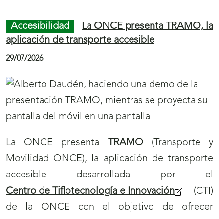
n
Accesibilidad
La ONCE presenta TRAMO, la
N
aplicación de transporte accesible
o
29/07/2026
t
i
c
i
a
La ONCE presenta
TRAMO
(Transporte y
s
Movilidad ONCE), la aplicación de transporte
accesible desarrollada por el
Centro de Tiflotecnología e Innovación
(CTI)
de la ONCE con el objetivo de ofrecer