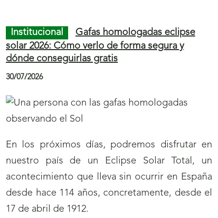
a
s
Institucional
Gafas homologadas eclipse
p
solar 2026: Cómo verlo de forma segura y
a
dónde conseguirlas gratis
r
30/07/2026
a
l
a
s
En los próximos días, podremos disfrutar en
e
nuestro país de un Eclipse Solar Total, un
c
acontecimiento que lleva sin ocurrir en España
c
desde hace 114 años, concretamente, desde el
i
17 de abril de 1912.
ó