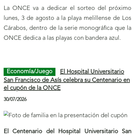
La ONCE va a dedicar el sorteo del próximo
lunes, 3 de agosto a la playa melillense de Los
Cárabos, dentro de la serie monográfica que la
ONCE dedica a las playas con bandera azul.
Final
S
Inicio
S
de
a
de
a
Economía/Juego
El Hospital Universitario
página
l
página
l
San Francisco de Asís celebra su Centenario en
el cupón de la ONCE
1
t
2
t
a
a
30/07/2026
r
r
a
a
l
l
El Centenario del Hospital Universitario San