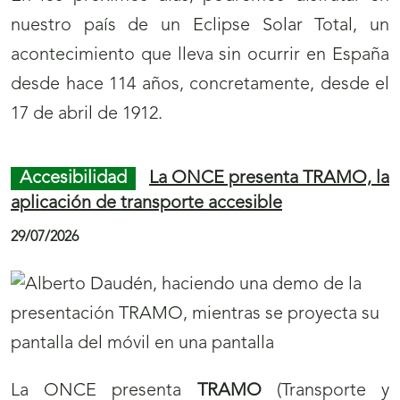
e
e
nuestro país de un Eclipse Solar Total, un
c
c
acontecimiento que lleva sin ocurrir en España
c
c
desde hace 114 años, concretamente, desde el
i
i
17 de abril de 1912.
ó
ó
n
n
Accesibilidad
La ONCE presenta TRAMO, la
N
N
aplicación de transporte accesible
o
o
29/07/2026
t
t
i
i
c
c
i
i
a
a
La ONCE presenta
TRAMO
(Transporte y
s
s