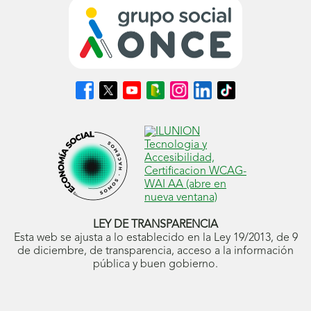
e
g
a
c
Síguenos
Síguenos
Síguenos
Síguenos
Síguenos
Síguenos
Síguenos
i
en
en
en
en
en
en
en
Facebook
X
Youtube
nuestro
Instagram
LinkedIn
TikTok
ó
(se
(se
(se
Blog
(se
(se
(se
n
abrirá
abrirá
abrirá
ONCE
abrirá
abrirá
abrirá
en
en
en
(se
en
en
en
d
ventana
ventana
ventana
abrirá
ventana
ventana
ventana
nueva)
nueva)
nueva)
en
nueva)
nueva)
nueva)
e
ventana
p
nueva)
LEY DE TRANSPARENCIA
á
Esta web se ajusta a lo establecido en la Ley 19/2013, de 9
g
de diciembre, de transparencia, acceso a la información
pública y buen gobierno.
i
n