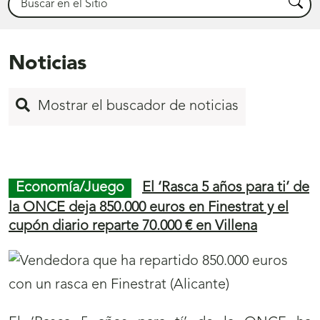
Busca
Noticias
Mostrar el buscador de noticias
Inicio
de
Economía/Juego
El ‘Rasca 5 años para ti’ de
página
la ONCE deja 850.000 euros en Finestrat y el
cupón diario reparte 70.000 € en Villena
1