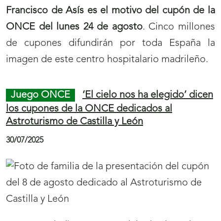
a
a
Francisco de Asís es el motivo del cupón de la
n
n
ONCE del lunes 24 de agosto
. Cinco millones
a
a
de cupones difundirán por toda España la
v
v
imagen de este centro hospitalario madrileño.
e
e
g
g
Juego ONCE
‘El cielo nos ha elegido’ dicen
a
a
los cupones de la ONCE dedicados al
c
c
Astroturismo de Castilla y León
i
i
30/07/2025
ó
ó
n
n
d
d
e
e
p
p