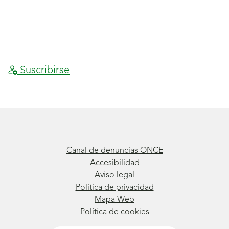
Final
S
de
a
página
l
Suscribirse
2
t
a
r
a
l
Canal de denuncias ONCE
a
Accesibilidad
Aviso legal
n
Política de privacidad
a
Mapa Web
v
Política de cookies