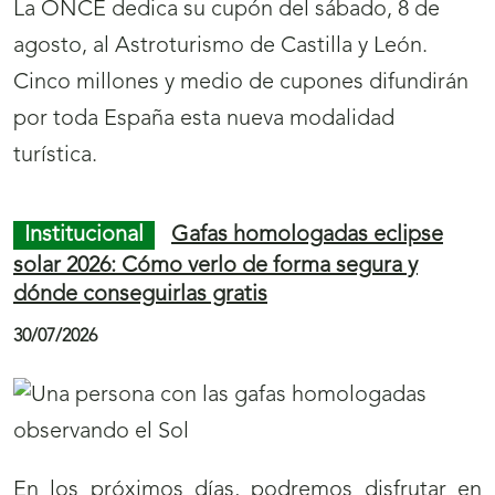
La ONCE dedica su cupón del sábado, 8 de
á
á
agosto, al Astroturismo de Castilla y León.
g
g
Cinco millones y medio de cupones difundirán
i
i
por toda España esta nueva modalidad
n
n
turística.
a
a
s
s
Institucional
Gafas homologadas eclipse
p
p
solar 2026: Cómo verlo de forma segura y
a
a
dónde conseguirlas gratis
r
r
30/07/2026
a
a
l
l
a
a
s
s
En los próximos días, podremos disfrutar en