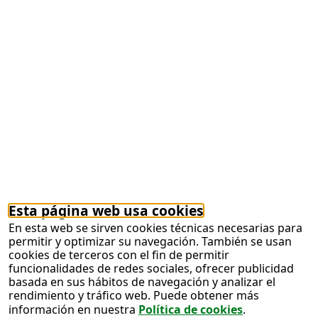
difundirán el cuarto de siglo del equipo de esta
localidad ciudadrealeña.
Juego ONCE
Un vecino de Fuengirola
sueña con ganar un millón de euros con la
ONCE y se cumple
23/07/2026
Los sueños a veces se cumplen, por imposibles
que parezcan. Es lo que le ha pasado a un
vecino
Fuengirola
que ha ganado un millón de