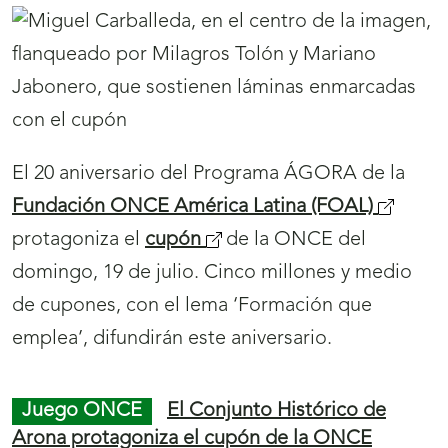
Andalucía 1.550.000 euros, en 31 cupones
premiados, uno de ellos con los 500.000 euros
del premio mayor, y 30 cupones más,
agraciados con 35.000 euros cada uno en el
sorteo del miércoles 22 de julio.
Juego ONCE
‘Vuestra historia, nuestro
tesoro’, lema del cupón de la ONCE dedicado
al Día de los Abuelos
22/07/2026
El Día de los Abuelos protagoniza el
cupón