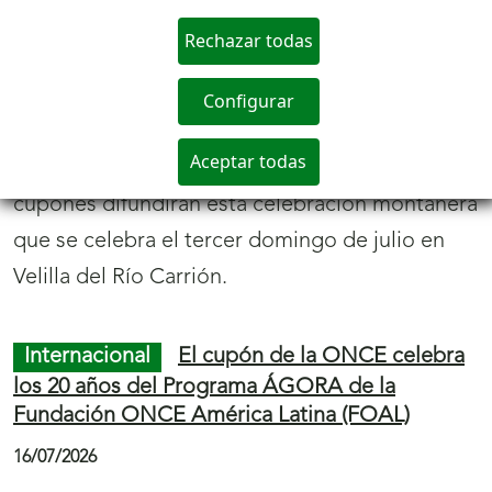
euros con el
'Rasca Mega Millonario'
de la
ONCE tal y como había soñado. Se trata del
mayor premio que ofrece esta modalidad de
lotería instantánea.
Juego ONCE
El Cupón Diario de la ONCE
reparte en Andalucía más de 1,5 millones de
euros, en el sorteo del 22 de julio
23/07/2026
El
Cupón Diario
de la ONCE ha repartido en