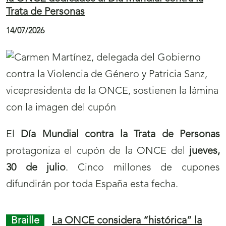
n
El Cupón Fin de Semana de la ONCE ha dejado
a
dos
Sueldazos
en Málaga y Huelva, en el
v
sorteo del domingo 19 de julio. El sorteo de
e
ayer celebró con estos grandes premios la
g
segunda estrella de España en el Campeonato
a
del Mundo de Fútbol.
c
i
Juego ONCE
El cupón de la ONCE
ó
presume de la playa de Maro, de Nerja, en toda
España
n
d
17/07/2026
e
p