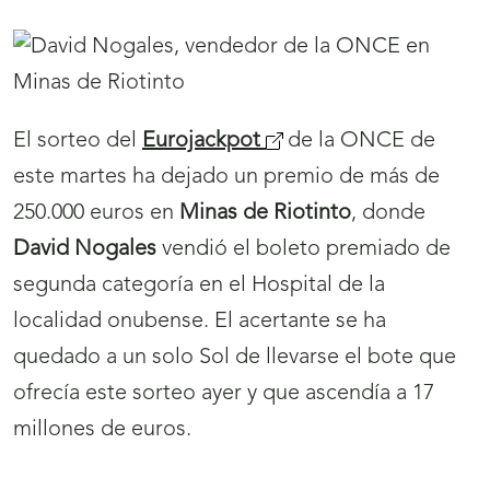
Campeonato Internacional de Fútbol 5
(Categoría B1 - ciegos totales) y del VII
Campeonato Internacional de Fútbol Sala
(Categoría B2/B3 - discapacidad visual grave),
celebrados este fin de semana en las
instalaciones deportivas del Centro de
Recursos Educativos de la ONCE en Sevilla.
Museo Tiflológico
El Museo Provincial de
Lugo expone ‘Ver y Tocar: escultoras en el
Museo Tiflológico’, para sentir el arte igual que
las personas ciegas
04/05/2024