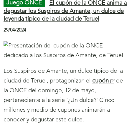
a
r
a
l
Esta mañana ha tenido lugar, en la Plaza de la
a
Paeria, el acto de presentación del
cupón
(
n
que la ONCE dedica, el próximo martes 7 de
s
a
mayo, a la carrer Major de Lleida, dentro de la
e
v
serie monográfica dedicada a las principales
a
e
calles y avenidas del territorio bajo el lema ‘A
b
g
pie de calle’. Cinco millones de cupones
r
a
difundirán esta conocida y concurrida calle.
i
c
r
i
Menú
Mostrar
á
Juego ONCE
La Costrada de Soria muestra
ó