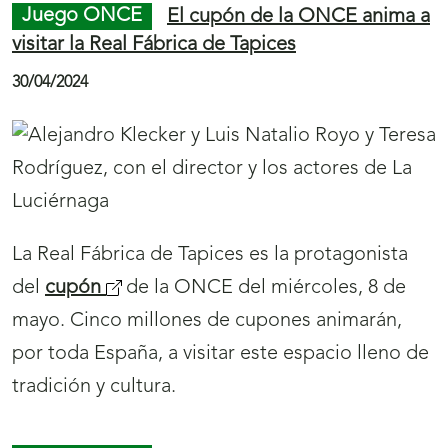
‘Ver y Tocar: escultoras en el Museo Tiflológico’
es la exposición que muestra el Museo
Provincial de Lugo, en la que reúne 12 piezas
que forman parte de los fondos del museo que
la ONCE tiene en Madrid.
Final
S
Inicio
de
a
de
Juego ONCE
La carrer Major de Lleida se
página
l
página
muestra en 5 millones de cupones de la ONCE
134
t
135
03/05/2024