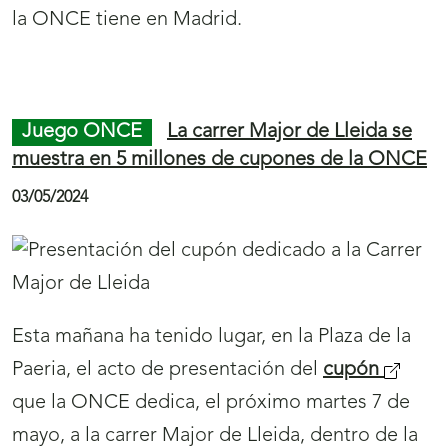
Juego ONCE
El cupón de la ONCE difunde
la Feria de la Tortilla de Patatas de Villanueva de
la Serena, cuna de este plato
07/05/2024
La Feria de la Tortilla de Patatas de Villanueva
de la Serena protagoniza el
cupón
(
de la
ONCE del sábado, 18 de mayo. Cinco millones
s
y medio de cupones difundirán por toda
e
España este encuentro gastronómico.
a
b