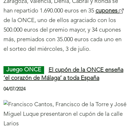
El Cupón Fin de Semana de la ONCE ha dejado
en Sevilla, Madrid y Cádiz tres
Sueldazos
(
de
2.000 euros al mes durante 10 años, en los
s
sorteos de los días 6 y 7 de julio.
e
a
b
Juego ONCE
El cupón de la ONCE difunde
r
la Feria del Ajo de Santa Marina del Rey
i
05/07/2024
r
á
n
u