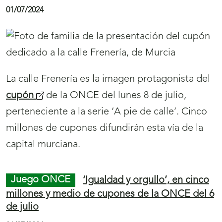
r
)
para celebrar las fiestas de San Fermín
á
a
n
03/07/2024
l
u
a
e
s
v
e
a
c
v
La ONCE dedica su
cupón
(
del domingo, 7 de
c
e
julio a las fiestas de San Fermín. Cinco millones
s
i
n
y medio de cupones llevarán los ‘sanfermines’
e
ó
t
por calles y plazas.
a
n
a
b
N
n
r
Juego ONCE
El cupón de la ONCE difunde
o
Menú
a
Mostrar
i
el Certamen del Queso de Cabrales, emblema
t