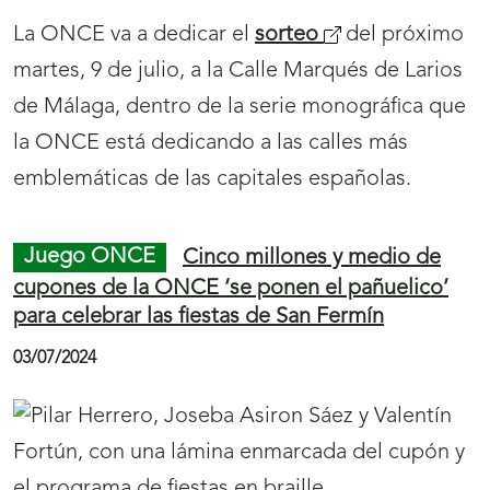
e
La Feria del Ajo de Santa Marina del Rey es la
v
protagonista del
cupón
(
de la ONCE del
a
próximo domingo 14 de julio. Cinco millones y
s
v
medio de cupones animarán en toda España a
e
e
visitar este encuentro popular leonés.
a
n
b
t
r
Juego ONCE
El Cupón Diario de la ONCE
a
i
anima a visitar el Museo del Romanticismo, que
n
cumple 100 años
r
a
á
05/07/2024
)
n
u
e