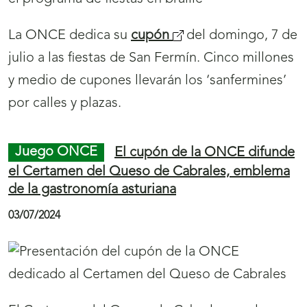
v
La ONCE dedica su
cupón
(
del jueves, 11 de
a
julio, al Centenario del
s
v
Museo del Romanticismo
. Cinco millones de
e
e
cupones, ilustrados con una fotografía de la
a
n
Sala de Literatura y Teatro, animarán a visitar
b
t
este espacio cultural.
r
a
i
n
r
Juego ONCE
El Cupón Diario de la ONCE
a
á
reparte en Arnedo más de 1,3 millones de
euros
)
n
u
05/07/2024
e
v