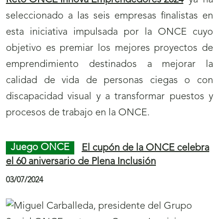
v
a
v
e
La ONCE dedica su
cupón
(
del miércoles, 10
n
de julio, al 50 aniversario de la Asociación de
s
t
Fiestas de Moros y Cristianos Santas Justa y
e
a
Rufina de Orihuela. Cinco millones de cupones
a
n
difundirán este aniversario.
b
a
r
)
i
Deporte
Seis ajedrecistas ciegos, a la
r
conquista del Open Internacional de Benasque
á
04/07/2024