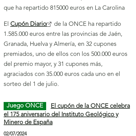
de euros con el Cupón Diario de la ONCE
123
t
124
a
04/07/2024
r
a
l
a
Zaragoza, Valencia, Denia, Cabral y Ronda se
n
han repartido 1.690.000 euros en 35
cupones
(
a
de la ONCE, uno de ellos agraciado con los
s
v
500.000 euros del premio mayor, y 34 cupones
e
e
más, premiados con 35.000 euros cada uno en
a
g
el sorteo del miércoles, 3 de julio.
b
a
r
c
i
Juego ONCE
El cupón de la ONCE enseña
i
r
‘el corazón de Málaga’ a toda España