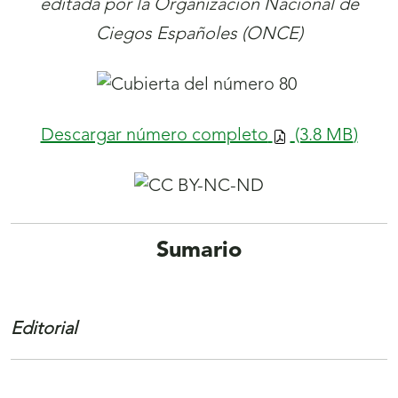
editada por la Organización Nacional de
ventana)
Ciegos Españoles (ONCE)
Descargar número completo
(3.8
MB
)
Sumario
Editorial