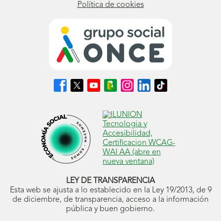
Política de cookies
Síguenos
Síguenos
Síguenos
Síguenos
Síguenos
Síguenos
Síguenos
en
en
en
en
en
en
en
Facebook
X
Youtube
nuestro
Instagram
LinkedIn
TikTok
(se
(se
(se
Blog
(se
(se
(se
abrirá
abrirá
abrirá
ONCE
abrirá
abrirá
abrirá
en
en
en
(se
en
en
en
ventana
ventana
ventana
abrirá
ventana
ventana
ventana
nueva)
nueva)
nueva)
en
nueva)
nueva)
nueva)
ventana
nueva)
LEY DE TRANSPARENCIA
Esta web se ajusta a lo establecido en la Ley 19/2013, de 9
de diciembre, de transparencia, acceso a la información
pública y buen gobierno.