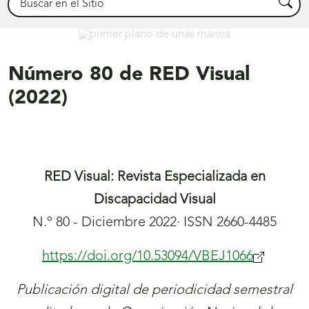
Busca
Déjanos ayudarte
Número 80 de RED Visual
(2022)
RED Visual: Revista Especializada en
Discapacidad Visual
N.º 80 - Diciembre 2022· ISSN 2660-4485
https://doi.org/10.53094/VBEJ1066
(se
abrirá
Publicación digital de periodicidad semestral
nueva