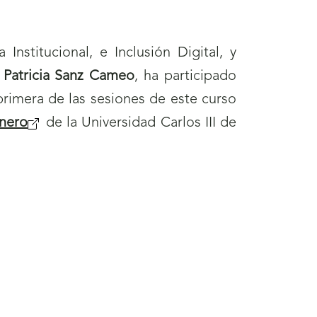
v
e
nstitucional, e Inclusión Digital, y
n
,
Patricia Sanz Cameo
, ha participado
t
 primera de las sesiones de este curso
a
énero
(
de la Universidad Carlos III de
n
s
a
e
)
a
b
r
i
r
á