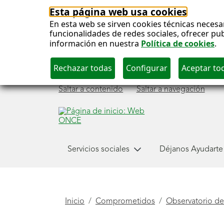
Esta página web usa cookies
En esta web se sirven cookies técnicas necesa
funcionalidades de redes sociales, ofrecer pu
información en nuestra
Política de cookies
.
Saltar a contenido
Saltar a navegación
Observatorio de Ig
Menú
Servicios sociales
Déjanos Ayudarte
de Oportunidades
principal
Está
Inicio
Comprometidos
Observatorio de
aquí