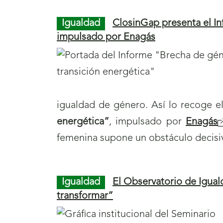
Igualdad
ClosinGap presenta el In
impulsado por Enagás
igualdad de género. Así lo recoge e
energética”
, impulsado por
Enagás
femenina supone un obstáculo decisivo
Igualdad
El Observatorio de Igua
transformar”