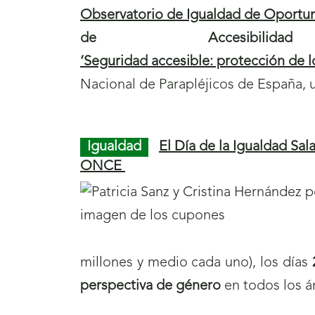
c
Observatorio de Igualdad de Oportu
c
de Accesibi
i
‘Seguridad accesible: protección de 
ó
Nacional de Parapléjicos de España, 
n
N
Igualdad
El Día de la Igualdad Sal
o
ONCE
t
i
c
i
millones y medio cada uno), los días
a
perspectiva de género
en todos los á
s