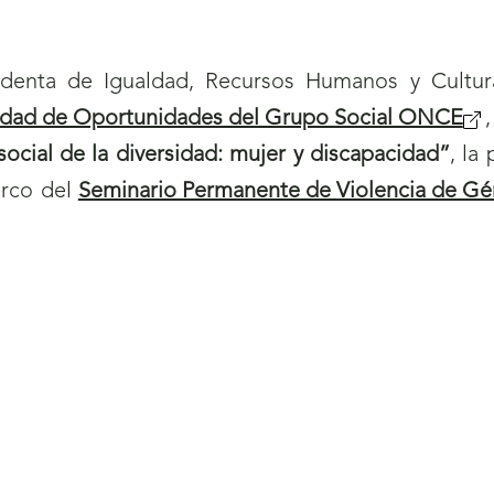
)
v
a
identa de Igualdad, Recursos Humanos y Cultura I
v
ldad de Oportunidades del Grupo Social ONCE
(
e
 social de la diversidad: mujer y discapacidad”
, la
s
n
arco del
Seminario Permanente de Violencia de G
e
t
a
a
b
n
r
a
i
)
r
á
n
u