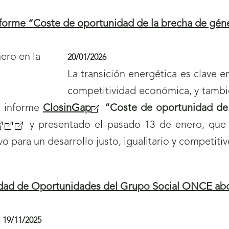
forme “Coste de oportunidad de la brecha de géner
20/01/2026
La transición energética es clave en 
competitividad económica, y tambi
l informe
ClosinGap
(
“Coste de oportunidad de 
(
a
y presentado el pasado 13 de enero, que a
s
 para un desarrollo justo, igualitario y competitiv
s
b
e
e
r
a
i
b
ldad de Oportunidades del Grupo Social ONCE abor
r
r
á
i
19/11/2025
n
r