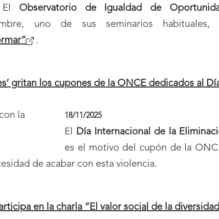
El
Observatorio de Igualdad de Oportunid
u
á
mbre, uno de sus seminarios habituales, 
e
n
ormar”
(
.
v
u
s
a
e
e
v
v
s’ gritan los cupones de la ONCE dedicados al Día 
a
e
a
b
n
v
18/11/2025
r
t
e
El
Día Internacional de la Eliminac
i
a
n
es el motivo del cupón de la ONC
r
n
t
esidad de acabar con esta violencia.
á
a
a
n
)
n
u
icipa en la charla “El valor social de la diversida
a
e