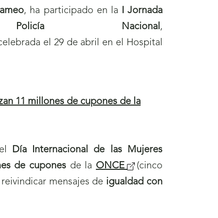
 Cameo
, ha participado en la
I Jornada
cía Nacional
,
 celebrada el 29 de abril en el Hospital
nizan 11 millones de cupones de la
el
Día Internacional de las Mujeres
nes de cupones
de la
ONCE
(
(cinco
 reivindicar mensajes de
igualdad con
s
e
a