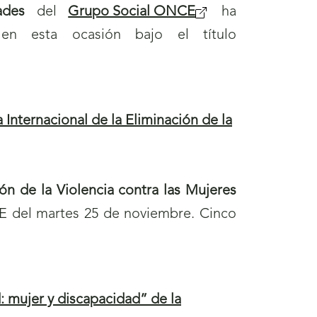
t
ades
del
Grupo Social ONCE
(
ha
a
en esta ocasión bajo el título
s
n
e
a
a
)
b
Internacional de la Eliminación de la
r
i
r
ión de la Violencia contra las Mujeres
á
E del martes 25 de noviembre. Cinco
n
u
e
v
d: mujer y discapacidad” de la
a