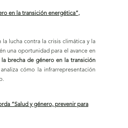
b
o en la transición energética”,
r
i
r
la lucha contra la crisis climática y la
á
én una oportunidad para el avance en
n
la brecha de género en la transición
u
naliza cómo la infrarrepresentación
e
o.
v
a
v
da “Salud y género, prevenir para
e
n