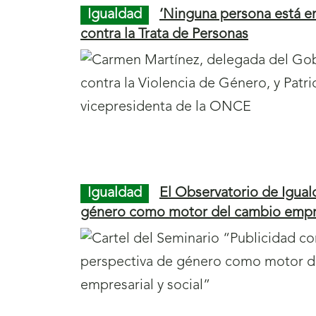
n
Igualdad
‘Ninguna persona está e
contra la Trata de Personas
a
v
e
g
a
c
i
Igualdad
El Observatorio de Igua
ó
género como motor del cambio empres
n
d
e
p
á