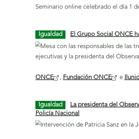
Seminario online celebrado el día 1 de
g
i
n
Igualdad
El Grupo Social ONCE ha
a
s
p
a
ONCE
,
Fundación ONCE
e
Iluni
r
a
l
Igualdad
La presidenta del Observ
a
Policía Nacional
s
e