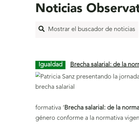
Noticias Observat
Mostrar el buscador de noticias
Inicio
S
de
a
Igualdad
Brecha salarial: de la nor
página
l
1
t
a
r
formativa ‘
Brecha salarial: de la norma
a
género conforme a la normativa vigen
l
a