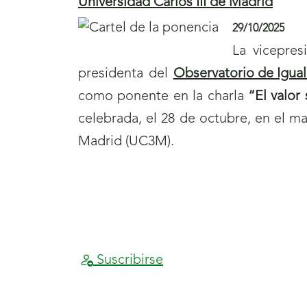
Universidad Carlos III de Madrid
29/10/2025
La vicepres
presidenta del
Observatorio de Igua
como ponente en la charla
“El valor
celebrada, el 28 de octubre, en el m
Madrid (UC3M).
Final
S
de
a
página
l
Suscribirse
1
t
a