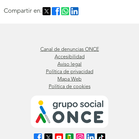
Compartir en:
Canal de denuncias ONCE
Accesibilidad
Aviso legal
Política de privacidad
Mapa Web
Política de cookies
Síguenos
Síguenos
Síguenos
Síguenos
Síguenos
Síguenos
Síguenos