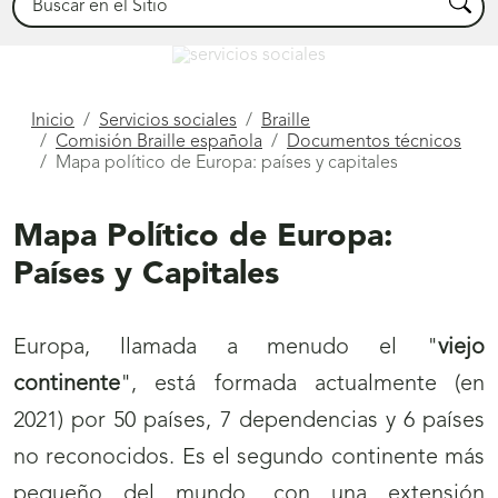
Busca
Servicios Sociales
Está
Inicio
Servicios sociales
Braille
Comisión Braille española
Documentos técnicos
aquí
Mapa político de Europa: países y capitales
Mapa Político de Europa:
Países y Capitales
Europa, llamada a menudo el "
viejo
continente
", está formada actualmente (en
2021) por 50 países, 7 dependencias y 6 países
no reconocidos. Es el segundo continente más
pequeño del mundo, con una extensión