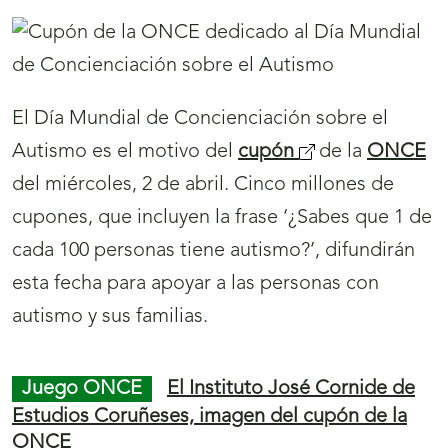
r
n
i
Juego ONCE
El 50 aniversario de la
a
r
Hermandad del Santísimo Cristo del Espíritu
)
Santo, de Zamora, en cinco millones de
á
cupones de la ONCE
n
04/04/2025
u
e
v
a
v
El 50 aniversario de la Hermandad del
e
Santísimo Cristo del Espíritu Santo, de Zamora,
n
protagoniza el
cupón
(
de la ONCE del jueves,
t
10 de abril. Cinco millones de cupones portarán
s
a