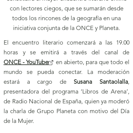
Internacional
El Grupo Social ONCE pide
r
que la estrategia de vacunación mundial no
olvide a las personas con discapacidad
á
n
21/04/2021
u
e
v
a
v
El Grupo Social ONCE ha reclamado hoy que
e
los planes de vacunación que se desarrollan a
n
nivel mundial tengan en cuenta a toda la
t
población con discapacidad, asegurando la
a
disponibilidad de dosis para aquellas personas
Menú
Mostrar
n
que se encuentran en situación de mayor