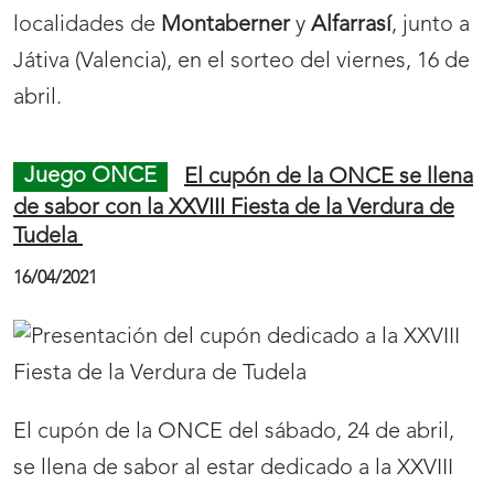
martes, 27 de abril, a la marca ‘Calidad
s
Gourmet’ de El Ejido, para “presumir y poner
e
en valor en toda España la excelencia y el buen
a
hacer agrícola en su apuesta por el desarrollo
b
sostenible como una seña de identidad del
r
municipio de El Ejido”, según ha dicho la
i
directora de la ONCE en Almería,
r
María Jesús
Segovia
, en la presentación de este cupón.
á
n
u
Juego ONCE
Las ‘Festes de Primavera’ de
e
L’Hospitalet de Llobregat, en 5,5 millones de
cupones de la ONCE
v
a
21/04/2021