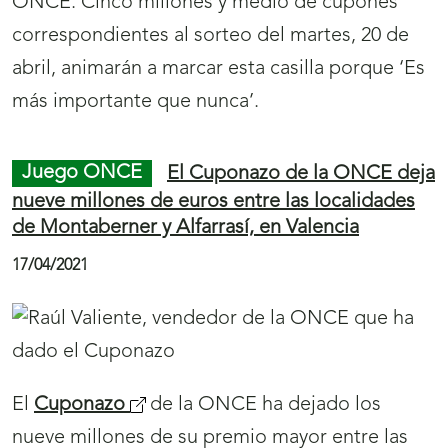
ONCE (CLP) para conocer el modelo de
manipulación de productos de juego de la
Organización, que estrena un nuevo sistema de
gestión robotizada, más ecológica y sostenible,
para surtir a los 30.000 puestos de venta
repartidos por toda España.
Juego ONCE
La ONCE difunde la ‘Calidad
Gourmet’ de El Ejido por toda España
22/04/2021
La ONCE va a dedicar el
sorteo
(
del próximo