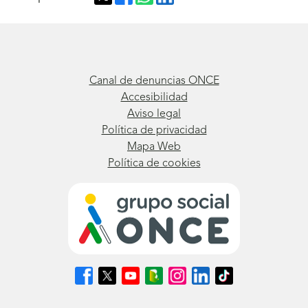
Canal de denuncias ONCE
Accesibilidad
Aviso legal
Política de privacidad
Mapa Web
Política de cookies
Síguenos
Síguenos
Síguenos
Síguenos
Síguenos
Síguenos
Síguenos
en
en
en
en
en
en
en
Facebook
X
Youtube
nuestro
Instagram
LinkedIn
TikTok