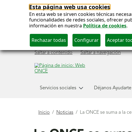
Esta página web usa cookies
En esta web se sirven cookies técnicas necesa
funcionalidades de redes sociales, ofrecer pu
información en nuestra
Política de cookies
.
Saltar a contenido
Saltar a navegación
Menú
Servicios sociales
Déjanos Ayudarte
principal
Está
Inicio
Noticias
La ONCE se suma a la cel
aquí