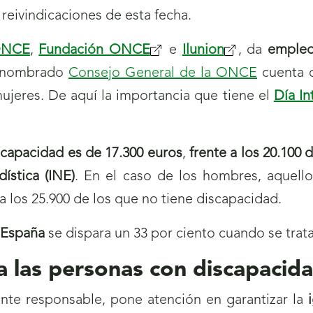
 reivindicaciones de esta fecha.
NCE
,
Fundación ONCE
e
Ilunion
, da
empleo
n nombrado
Consejo General de la ONCE
cuenta c
ujeres. De aquí la importancia que tiene el
Día In
scapacidad es de 17.300 euros
,
frente a los 20.100 
dística (INE)
. En el caso de los hombres, aquell
a los 25.900 de los que no tiene discapacidad.
n España
se dispara un 33 por ciento cuando se trat
a las personas con discapacid
nte responsable, pone atención en garantizar la