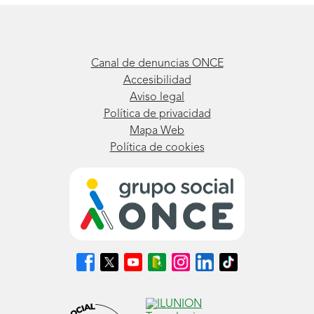
Canal de denuncias ONCE
Accesibilidad
Aviso legal
Política de privacidad
Mapa Web
Política de cookies
Síguenos
Síguenos
Síguenos
Síguenos
Síguenos
Síguenos
Síguenos
en
en
en
en
en
en
en
Facebook
X
Youtube
nuestro
Instagram
LinkedIn
TikTok
(se
(se
(se
Blog
(se
(se
(se
abrirá
abrirá
abrirá
ONCE
abrirá
abrirá
abrirá