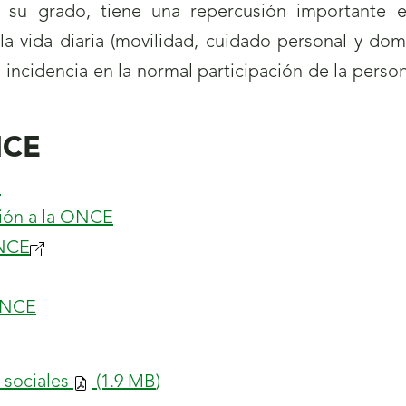
de su grado, tiene una repercusión importante 
 la vida diaria (movilidad, cuidado personal y do
 incidencia en la normal participación de la pers
ONCE
E
ación a la ONCE
ONCE
(se
abrirá
 ONCE
nueva
ventana)
s sociales
(1.9
MB
)