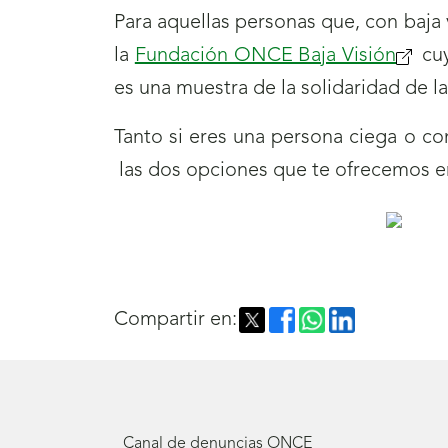
Para aquellas personas que, con baja 
la
Fundación ONCE Baja Visión
(se
cuy
es una muestra de la solidaridad de l
abrirá
nuev
Tanto si eres una persona ciega o c
venta
las dos opciones que te ofrecemos en 
Compartir en:
Canal de denuncias ONCE