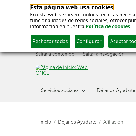
Esta página web usa cookies
En esta web se sirven cookies técnicas necesa
funcionalidades de redes sociales, ofrecer pu
información en nuestra
Política de cookies
.
Saltar a contenido
Saltar a navegación
Menú
Servicios sociales
Déjanos Ayudarte
Déjanos ayudarte
principal
Está
Inicio
Déjanos Ayudarte
Afiliación
aquí