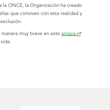
s a la ONCE, la Organización ha creado
llas que conviven con esta realidad y
 exclusión.
de manera muy breve en este
enlace
(se
vida.
abrirá
nueva
ventana)