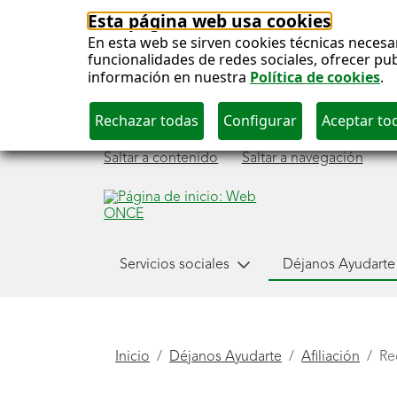
Esta página web usa cookies
En esta web se sirven cookies técnicas necesa
funcionalidades de redes sociales, ofrecer pu
información en nuestra
Política de cookies
.
Saltar a contenido
Saltar a navegación
Menú
Servicios sociales
Déjanos Ayudarte
Déjanos ayudarte
principal
Está
Inicio
Déjanos Ayudarte
Afiliación
Re
aquí