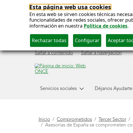
Esta página web usa cookies
En esta web se sirven cookies técnicas necesa
funcionalidades de redes sociales, ofrecer pu
información en nuestra
Política de cookies
.
Saltar a contenido
Saltar a navegación
Menú
Servicios sociales
Déjanos Ayudarte
Comprometidos
principal
Está
Inicio
Comprometidos
Tercer Sector
Asesorías de España se comprometen con l
aquí