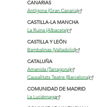
CANARIAS
nueva
Antígona (Gran Canaria)
(se
ventana)
abrirá
CASTILLA-LA MANCHA
nueva
La Ruina (Albacete)
(se
ventana)
abrirá
CASTILLA Y LEÓN
nueva
Bambalinas (Valladolid)
(se
ventana)
abrirá
CATALUÑA
nueva
Amanida (Tarragona)
(se
ventana)
Causalitats Teatre (Barcelona)
abrirá
(se
nueva
abrirá
COMUNIDAD DE MADRID
ventana)
nueva
La Luciérnaga
(se
ventana
abrirá