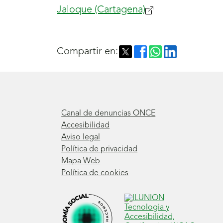
ventana)
Jaloque (Cartagena)
abrirá
(se
nueva
abrirá
ventana)
nueva
Compartir en:
ventana)
Canal de denuncias ONCE
Accesibilidad
Aviso legal
Política de privacidad
Mapa Web
Política de cookies