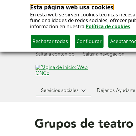
Esta página web usa cookies
En esta web se sirven cookies técnicas necesa
funcionalidades de redes sociales, ofrecer pu
información en nuestra
Política de cookies
.
Saltar a contenido
Saltar a navegación
Menú
Servicios sociales
Déjanos Ayudarte
Servicios Sociales
principal
Grupos de teatro