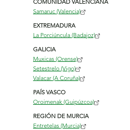
COMUNIDAD VALENCIANA
nueva
Samaruc (Valencia)
(se
ventana)
abrirá
EXTREMADURA
nueva
La Porciúncula (Badajoz)
(se
ventana)
abrirá
GALICIA
nueva
Muxicas (Orense)
(se
ventana)
Setestrelo (Vigo)
(se
abrirá
Valacar (A Coruña)
abrirá
nueva
(se
nueva
ventana)
abrirá
PAÍS VASCO
ventana)
nueva
Oroimenak (Guipúzcoa)
(se
ventana)
abrirá
REGIÓN DE MURCIA
nueva
Entretelas (Murcia)
(se