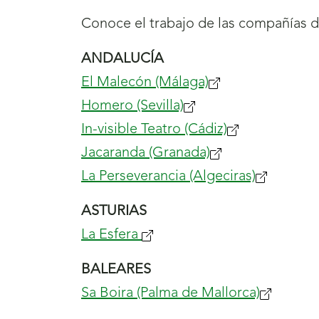
Conoce el trabajo de las compañías 
ANDALUCÍA
El Malecón (Málaga)
(se
Homero (Sevilla)
(se
abrirá
In-visible Teatro (Cádiz)
abrirá
nueva
(se
Jacaranda (Granada)
nueva
ventana)
(se
abrirá
La Perseverancia (Algeciras)
ventana)
abrirá
nueva
(se
nueva
ventana)
abrirá
ASTURIAS
ventana)
nueva
La Esfera
(se
ventana)
abrirá
BALEARES
nueva
Sa Boira (Palma de Mallorca)
(se
ventana)
abrirá