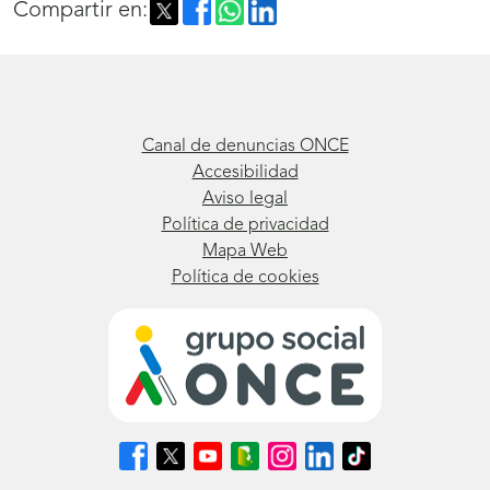
Compartir en:
Canal de denuncias ONCE
Accesibilidad
Aviso legal
Política de privacidad
Mapa Web
Política de cookies
Síguenos
Síguenos
Síguenos
Síguenos
Síguenos
Síguenos
Síguenos
en
en
en
en
en
en
en