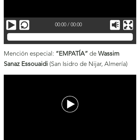
00:00
/
00:00
Julia Calvo Fernández
Mención especial:
“EMPATÍA”
de
Wassim
Sanaz Essouaidi
(San Isidro de Nijar, Almería)