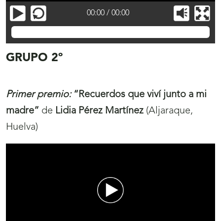
00:00
/
00:00
Wassim Sanaz Essouaidi
GRUPO 2º
Primer premio:
“Recuerdos que viví junto a mi
madre”
de
Lidia Pérez Martínez
(Aljaraque,
Huelva)