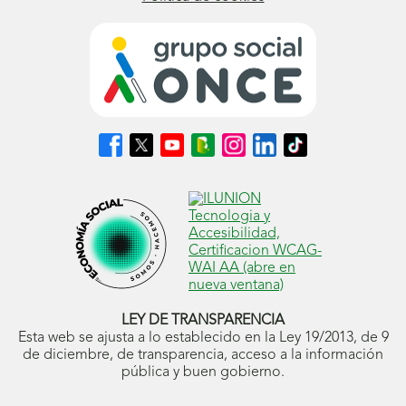
Síguenos
Síguenos
Síguenos
Síguenos
Síguenos
Síguenos
Síguenos
en
en
en
en
en
en
en
Facebook
X
Youtube
nuestro
Instagram
LinkedIn
TikTok
(se
(se
(se
Blog
(se
(se
(se
abrirá
abrirá
abrirá
ONCE
abrirá
abrirá
abrirá
en
en
en
(se
en
en
en
ventana
ventana
ventana
abrirá
ventana
ventana
ventana
nueva)
nueva)
nueva)
en
nueva)
nueva)
nueva)
ventana
nueva)
LEY DE TRANSPARENCIA
Esta web se ajusta a lo establecido en la Ley 19/2013, de 9
de diciembre, de transparencia, acceso a la información
pública y buen gobierno.