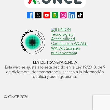
Síguenos
Síguenos
Síguenos
Síguenos
Síguenos
Síguenos
Síguenos
en
en
en
en
en
en
en
Facebook
X
Youtube
nuestro
Instagram
LinkedIn
TikTok
(se
(se
(se
Blog
(se
(se
(se
abrirá
abrirá
abrirá
ONCE
abrirá
abrirá
abrirá
en
en
en
(se
en
en
en
ventana
ventana
ventana
abrirá
ventana
ventana
ventana
nueva)
nueva)
nueva)
en
nueva)
nueva)
nueva)
ventana
nueva)
LEY DE TRANSPARENCIA
Esta web se ajusta a lo establecido en la Ley 19/2013, de 9
de diciembre, de transparencia, acceso a la información
pública y buen gobierno.
© ONCE
2026