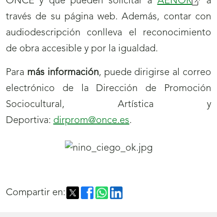
ONCE y que pueden solicitar a
AENOR
(se
a
través de su página web. Además, contar con
abrirá
audiodescripción conlleva el reconocimiento
nueva
de obra accesible y por la igualdad.
venta
Para
más información
, puede dirigirse al correo
electrónico de la Dirección de Promoción
Sociocultural, Artística y
Deportiva:
dirprom@once.es
.
Compartir en: