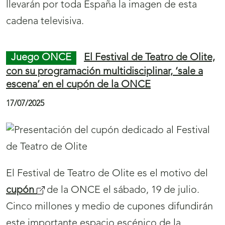
r
a
l
a
La Fiesta del Pastor es el motivo del
cupón
(
n
de la ONCE del jueves, 24 de julio. Cinco
s
a
millones de cupones difundirán esta tradición
e
v
que se celebra en Cangas de Onís.
a
e
b
g
r
Juego ONCE
La Feria Internacional del Ajo
a
i
de Las Pedroñeras también se celebra en el
c
cupón de la ONCE
r
i
á
21/07/2025
Menú
ó
Mostrar
n