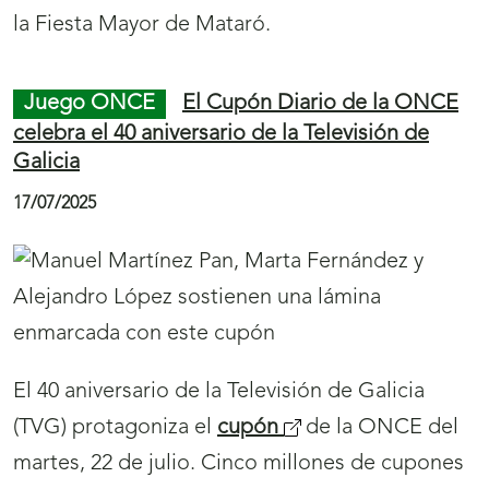
a
v
e
n
El Día de los Abuelos es el motivo del
cupón
t
de la ONCE del sábado, 26 de julio. Cinco
a
millones y medio de cupones homenajearán a
n
este sector de la población.
a
)
Final
S
Inicio
de
a
de
Juego ONCE
El cupón de la ONCE anima a
página
l
página
disfrutar de la Fiesta del Pastor, en Cangas de
Onís
61
t
62
a
22/07/2025