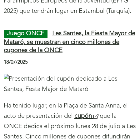
El
Cupón Diario
(
de la ONCE ha repartido
1.690.000 euros entre localidades de
s
Extremadura, Andalucía, Asturias, Comunidad
e
de Madrid y La Rioja, en 35 cupones premiados,
a
uno de ellos agraciado con los 500.000 euros
b
del premio mayor, y 34 cupones más,
r
premiados con 35.000 euros cada uno en el
i
sorteo del martes, 22 de julio.
r
á
n
Juego ONCE
‘Sois nuestro mejor ejemplo’
u
dice el cupón que la ONCE dedica al Día de los
Abuelos
e
v
23/07/2025