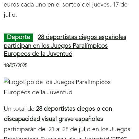
La Fundación por la justicia, ‘Las Provincias’,
‘Levante-EMV’, Mar Galcerán, Sprinter y la Dir.
Geral. de las Personas con Discapacidad del
Ayuntamiento de Valencia son los ganadores
de los Premios Solidarios Grupo Social ONCE
Comunidad Valenciana 2025.
Juego ONCE
El Cupón Diario de la ONCE
reparte más de 1,6 millones de euros entre
Extremadura, Andalucía, Asturias, Comunidad
de Madrid y La Rioja
23/07/2025