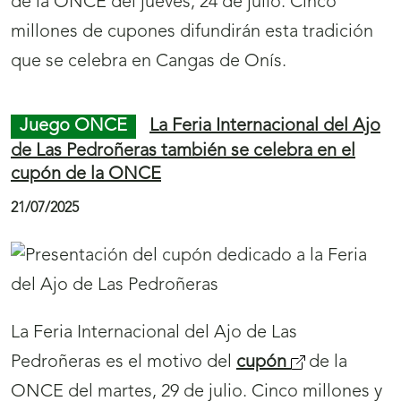
r
Juego ONCE
La Playa de Rodiles, una de las
i
más populares del Principado de Asturias,
protagoniza el cupón de la ONCE del 31 de
r
julio
á
26/07/2025
n
u
e
v
La Playa de Rodiles es la imagen del
cupón
(
a
de la ONCE del jueves, 31 de julio,
s
v
perteneciente a la serie ‘Playas con bandera’.
e
e
Cinco millones de cupones difundirán por toda
a
n
España esta popular playa de la localidad
b
t
asturiana de Villaviciosa.
r
a