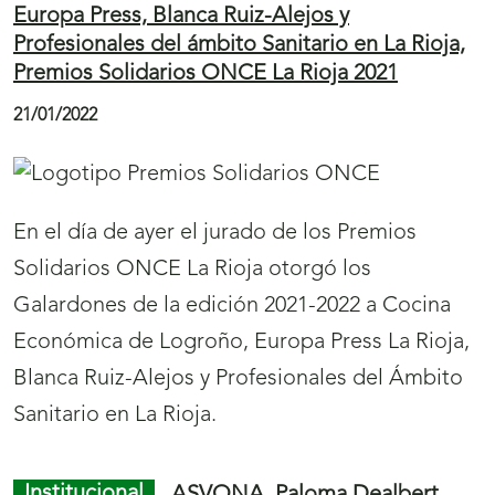
ONCE
á
n
24/01/2022
u
e
v
a
La Orihuela Medieval ilustra el
cupón
(
de la
v
ONCE del jueves, 27 de enero. Un total de
s
e
cinco millones y medio de cupones llevarán
e
n
este mercado medieval por toda España.
a
t
b
a
r
Juego ONCE
El plan de recuperación del
n
i
ferreret, en el cupón de la ONCE
a
r
24/01/2022
)
á