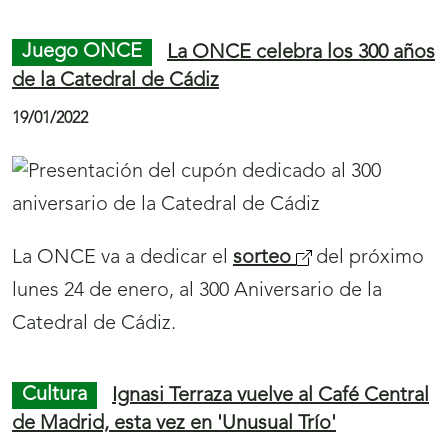
á
21/01/2022
n
u
e
v
Una de cada siete personas experimenta algún
a
tipo de discapacidad (OMS, 2021),
v
confrontando diversas barreras para incluirlos
e
en aspectos clave de la sociedad, más aún en el
n
contexto de la pandemia del Covid-19.
t
a
Final
S
Inicio
n
de
a
de
Juego ONCE
Los ‘ahumaos’, habitantes de
a
página
l
página
El Espinar, protagonizan el cupón de la ONCE