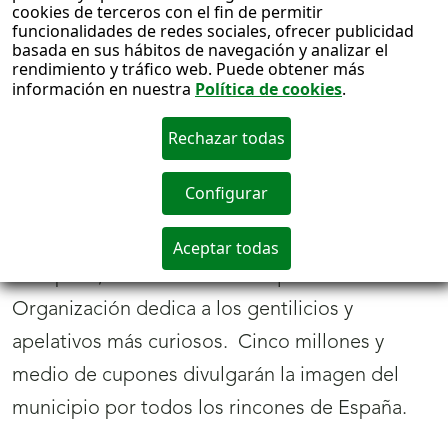
diagnóstico temprano y la personalización de
tratamientos. También en el ámbito de la
fisioterapia, la investigación con sensores que
integran Inteligencia Artificial puede permitir
detectar patrones alterados de la cinemática
(movimiento) lumbar en pacientes con dolor
lumbar, que ayudarían a identificar factores
biomecánicos y tratar de forma personalizada
este dolor.
Juego ONCE
Los Negritos de San Blas de
Montehermoso ‘danzan’ en el cupón de la
ONCE
25/01/2022