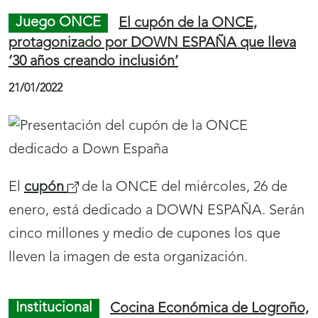
Los Negritos de San Blas de Montehermoso
‘danzan’ en el
cupón
(
de la ONCE del jueves,
3 de febrero. Serán cinco millones y medio de
s
cupones los que difundan por toda España esta
e
fiesta de la localidad cacereña, declarada de
a
Interés Turístico Regional en Extremadura.
b
r
i
Juego ONCE
La Orihuela Medieval se
r
muestra en 5,5 millones de cupones de la