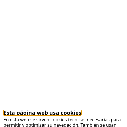
Paciente Activo Asturias (PACAS), son los
ganadores de los Premios Solidarios ONCE
Principado de Asturias ‘Edición Especial 2021’.
Fisioterapia
La Escuela de Fisioterapia de la
ONCE colabora en el uso de la Inteligencia
Artificial para el diagnóstico del dolor lumbar
26/01/2022
La tecnología aplicada a la salud se ha
convertido en herramienta clave para el