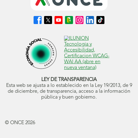
Síguenos
Síguenos
Síguenos
Síguenos
Síguenos
Síguenos
Síguenos
en
en
en
en
en
en
en
Facebook
X
Youtube
nuestro
Instagram
LinkedIn
TikTok
(se
(se
(se
Blog
(se
(se
(se
abrirá
abrirá
abrirá
ONCE
abrirá
abrirá
abrirá
en
en
en
(se
en
en
en
ventana
ventana
ventana
abrirá
ventana
ventana
ventana
nueva)
nueva)
nueva)
en
nueva)
nueva)
nueva)
ventana
nueva)
LEY DE TRANSPARENCIA
Esta web se ajusta a lo establecido en la Ley 19/2013, de 9
de diciembre, de transparencia, acceso a la información
pública y buen gobierno.
© ONCE
2026