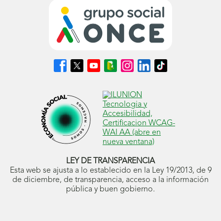
Síguenos
Síguenos
Síguenos
Síguenos
Síguenos
Síguenos
Síguenos
en
en
en
en
en
en
en
Facebook
X
Youtube
nuestro
Instagram
LinkedIn
TikTok
(se
(se
(se
Blog
(se
(se
(se
abrirá
abrirá
abrirá
ONCE
abrirá
abrirá
abrirá
en
en
en
(se
en
en
en
ventana
ventana
ventana
abrirá
ventana
ventana
ventana
nueva)
nueva)
nueva)
en
nueva)
nueva)
nueva)
ventana
nueva)
LEY DE TRANSPARENCIA
Esta web se ajusta a lo establecido en la Ley 19/2013, de 9
de diciembre, de transparencia, acceso a la información
pública y buen gobierno.