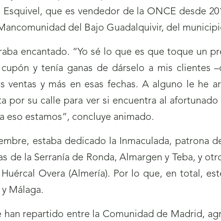
do Esquivel, que es vendedor de la ONCE desde 20
le Mancomunidad del Bajo Guadalquivir, del municip
straba encantado. “Yo sé lo que es que toque un 
cupón y tenía ganas de dárselo a mis clientes 
ventas y más en esas fechas. A alguno le he ar
ta por su calle para ver si encuentra al afortunad
ra eso estamos”, concluye animado.
embre, estaba dedicado la Inmaculada, patrona de 
as de la Serranía de Ronda, Almargen y Teba, y ot
Huércal Overa (Almería). Por lo que, en total, es
z y Málaga.
e han repartido entre la Comunidad de Madrid, ag