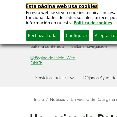
Esta página web usa cookies
En esta web se sirven cookies técnicas necesa
funcionalidades de redes sociales, ofrecer pu
información en nuestra
Política de cookies
.
Saltar a contenido
Saltar a navegación
Menú
Servicios sociales
Déjanos Ayudarte
principal
Está
Inicio
Noticias
Un vecino de Rota gana 
aquí