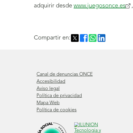
adquirir desde
www.juegosonce.es
(se
ab
nu
ve
Compartir en:
Canal de denuncias ONCE
Accesibilidad
Aviso legal
Política de privacidad
Mapa Web
Política de cookies