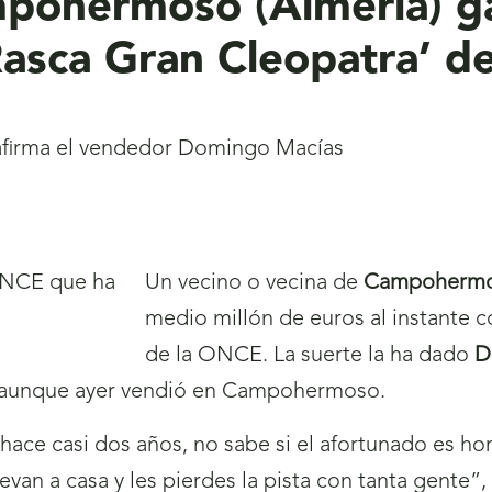
pohermoso (Almería) g
Rasca Gran Cleopatra’ 
, afirma el vendedor Domingo Macías
Un vecino o vecina de
Campoherm
medio millón de euros al instante 
de la ONCE. La suerte la ha dado
D
r, aunque ayer vendió en Campohermoso.
ace casi dos años, no sabe si el afortunado es ho
evan a casa y les pierdes la pista con tanta gente”