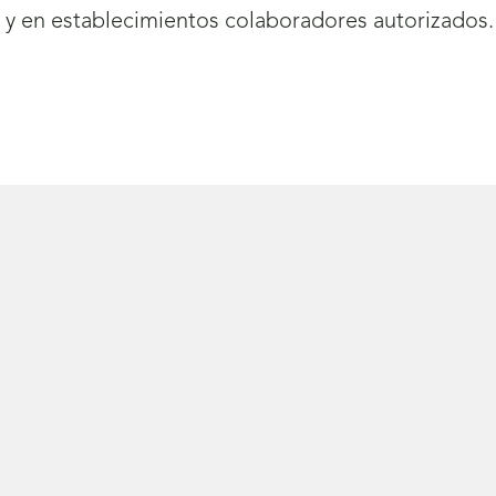
, y en establecimientos colaboradores autorizados.
rirá
eva
ntana)