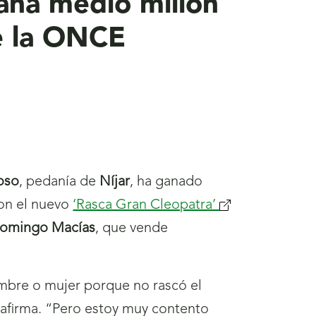
ana medio millón
de la ONCE
oso
, pedanía de
Níjar
, ha ganado
con el nuevo
‘Rasca Gran Cleopatra’
(se
omingo Macías
, que vende
abrirá
nueva
ventana)
mbre o mujer porque no rascó el
, afirma. “Pero estoy muy contento