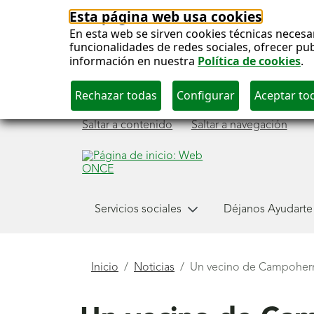
Esta página web usa cookies
En esta web se sirven cookies técnicas necesa
funcionalidades de redes sociales, ofrecer pu
información en nuestra
Política de cookies
.
Saltar a contenido
Saltar a navegación
Menú
Servicios sociales
Déjanos Ayudarte
principal
Está
Inicio
Noticias
Un vecino de Campohermo
aquí