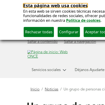
Esta página web usa cookies
En esta web se sirven cookies técnicas necesa
funcionalidades de redes sociales, ofrecer pu
información en nuestra
Política de cookies
.
Saltar a contenido
Saltar a navegación
Menú
Servicios sociales
Déjanos Ayudarte
principal
Está
Inicio
Noticias
Un grupo de personas ci
aquí