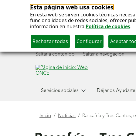
Esta página web usa cookies
En esta web se sirven cookies técnicas necesa
funcionalidades de redes sociales, ofrecer pu
información en nuestra
Política de cookies
.
Saltar a contenido
Saltar a navegación
Menú
Servicios sociales
Déjanos Ayudarte
principal
Está
Inicio
Noticias
Rascafría y Tres Cantos,
aquí