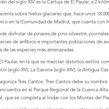
n del siglo XIV es la Cartuja de El Paular, a 2 kiló
asienta sobre hielos glaciares que, hace unos 18.00
nico en la Comunidad de Madrid, que cuenta con há
ede disfrutar de pinares de pino silvestre, piornale
ecies de anfibios e importantes poblaciones de ave
na de las especies más amenazadas.
El Paular, en la que se mezclan distintos estilos c
ol (siglo XV); La Casona (siglo XIV), la Antigua Ca
rotagoniza Tres Cantos. Tres Cantos debe su nombre 
 encuentra en el Parque Regional de la Cuenca Alta
al, que se completa al lindar con los Montes del 