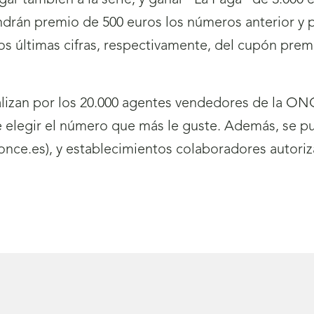
gar también a la serie, y ganar “La Paga” de 3.000 
ndrán premio de 500 euros los números anterior y p
y dos últimas cifras, respectivamente, del cupón pr
izan por los 20.000 agentes vendedores de la ONC
de elegir el número que más le guste. Además, se p
nce.es), y establecimientos colaboradores autoriz