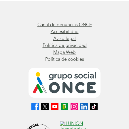
Canal de denuncias ONCE
Accesibilidad
Aviso legal
Política de privacidad
Mapa Web
Política de cookies
Síguenos
Síguenos
Síguenos
Síguenos
Síguenos
Síguenos
Síguenos
en
en
en
en
en
en
en
Facebook
X
Youtube
nuestro
Instagram
LinkedIn
TikTok
(se
(se
(se
Blog
(se
(se
(se
abrirá
abrirá
abrirá
ONCE
abrirá
abrirá
abrirá