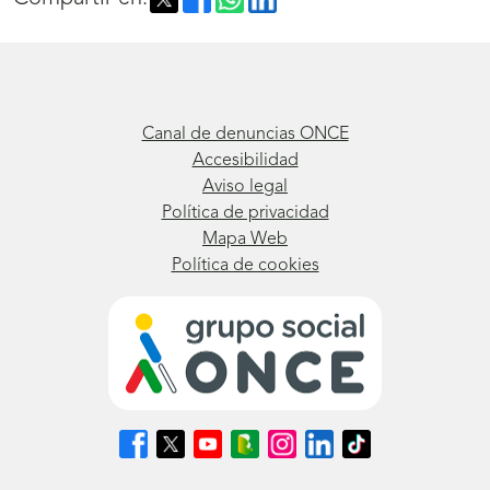
ventana)
Canal de denuncias ONCE
Accesibilidad
Aviso legal
Política de privacidad
Mapa Web
Política de cookies
Síguenos
Síguenos
Síguenos
Síguenos
Síguenos
Síguenos
Síguenos
en
en
en
en
en
en
en
Facebook
X
Youtube
nuestro
Instagram
LinkedIn
TikTok