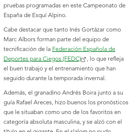
pruebas programadas en este Campeonato de
España de Esquí Alpino.
Cabe destacar que tanto Inés Gortázar como
Marc Albors forman parte del equipo de
tecnificación de la
Federación Española de
Deportes para Ciegos (FEDC)
(se
, lo que refleja
el buen trabajo y el entrenamiento que han
abrirá
seguido durante la temporada invernal.
nueva
ventana)
Además, el granadino Andrés Boira junto a su
guía Rafael Areces, hizo buenos los pronósticos
que le situaban como uno de los favoritos en
categoría absoluta masculina, y se alzó con el