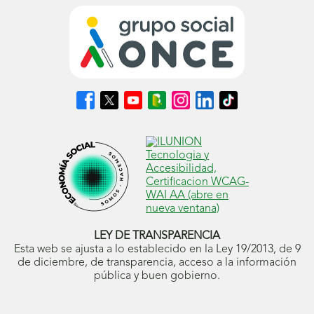
Síguenos
Síguenos
Síguenos
Síguenos
Síguenos
Síguenos
Síguenos
en
en
en
en
en
en
en
Facebook
X
Youtube
nuestro
Instagram
LinkedIn
TikTok
(se
(se
(se
Blog
(se
(se
(se
abrirá
abrirá
abrirá
ONCE
abrirá
abrirá
abrirá
en
en
en
(se
en
en
en
ventana
ventana
ventana
abrirá
ventana
ventana
ventana
nueva)
nueva)
nueva)
en
nueva)
nueva)
nueva)
ventana
nueva)
LEY DE TRANSPARENCIA
Esta web se ajusta a lo establecido en la Ley 19/2013, de 9
de diciembre, de transparencia, acceso a la información
pública y buen gobierno.