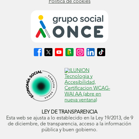
Política de cookies
Síguenos
Síguenos
Síguenos
Síguenos
Síguenos
Síguenos
Síguenos
en
en
en
en
en
en
en
Facebook
X
Youtube
nuestro
Instagram
LinkedIn
TikTok
(se
(se
(se
Blog
(se
(se
(se
abrirá
abrirá
abrirá
ONCE
abrirá
abrirá
abrirá
en
en
en
(se
en
en
en
ventana
ventana
ventana
abrirá
ventana
ventana
ventana
nueva)
nueva)
nueva)
en
nueva)
nueva)
nueva)
ventana
nueva)
LEY DE TRANSPARENCIA
Esta web se ajusta a lo establecido en la Ley 19/2013, de 9
de diciembre, de transparencia, acceso a la información
pública y buen gobierno.