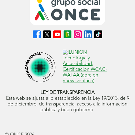
Síguenos
Síguenos
Síguenos
Síguenos
Síguenos
Síguenos
Síguenos
en
en
en
en
en
en
en
Facebook
X
Youtube
nuestro
Instagram
LinkedIn
TikTok
(se
(se
(se
Blog
(se
(se
(se
abrirá
abrirá
abrirá
ONCE
abrirá
abrirá
abrirá
en
en
en
(se
en
en
en
ventana
ventana
ventana
abrirá
ventana
ventana
ventana
nueva)
nueva)
nueva)
en
nueva)
nueva)
nueva)
ventana
nueva)
LEY DE TRANSPARENCIA
Esta web se ajusta a lo establecido en la Ley 19/2013, de 9
de diciembre, de transparencia, acceso a la información
pública y buen gobierno.